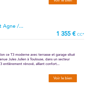
Voir le bien
 Agne /...
1 355 €
CC*
tion ce T3 moderne avec terrasse et garage situé
avenue Jules Julien à Toulouse, dans un secteur
 entièrement rénové, alliant confort...
Voir le bien