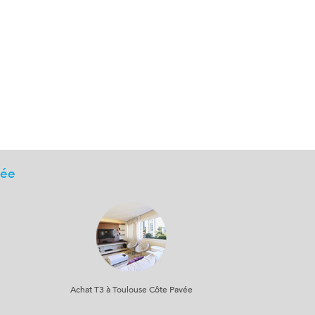
vée
Achat T3 à Toulouse Côte Pavée