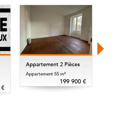
Appartement 2 Pièces
Appartement 3 
Appartement 55 m²
Appartement 70 m
199 900 €
€