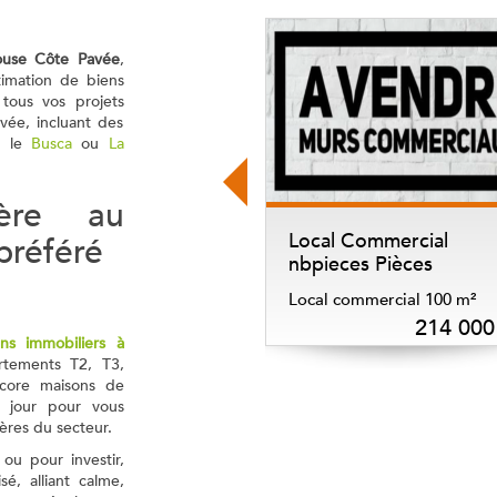
ouse Côte Pavée
,
stimation de biens
tous vos projets
vée, incluant des
, le
Busca
ou
La
ière au
Local Commercial
préféré
nbpieces Pièces
Local commercial 100 m²
214 000 
ens immobiliers à
tements T2, T3,
encore maisons de
à jour pour vous
ères du secteur.
ou pour investir,
sé, alliant calme,