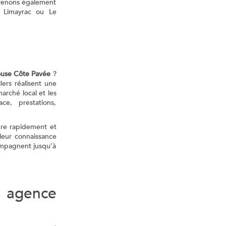
ervenons également
, Limayrac ou Le
louse Côte Pavée
?
lers réalisent une
marché local et les
ce, prestations,
dre rapidement et
leur connaissance
ompagnent jusqu’à
agence